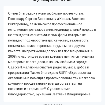
Очень благодарна моим любимым протезистам:
Постовару Сергею Борисовичу и Коваль Алексею
Викторовичу, за их высокое профессиональное
исполнение протезирования, индивидуальный подход в
не стандартных анатомических форм, которые не
попадают под евростантарт, качество, вежливость,
понимание, юмор, терпение, труд, и много других
качеств, на протяжении долгих лет протезирования: с
2008 по настоящее время, которые являются лучшими
мастерами своего дела, в нашем любимом городе
Одессе!!! Желаю им счастья, радости, мира, добра и
процветания! Также благодарю ВЦРП «Здоровье» за
оказание мне помощи в протезировании, так же желаю
компании процветания и всегда оставаться на
позитиве, и в гармонии!!! С уважением и
благодарностью, Бучацкая Светлана Владимировна