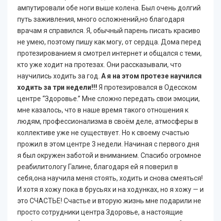
ампутировали обе ноги выше колена. Был очень долгий
путь заживления, много осложнений,но благодаря
врачам я справился. Я, обычный парень писать красиво
не умею, поэтому пишу как могу, от сердца. Дома перед
протезированием я смотрел интернет и общался с теми,
кто уже ходит на протезах. Они рассказывали, что
научились ходить за год.
А я на этом протезе научился
ходить за три недели!!!
Я протезировался в Одесском
центре “Здоровье.” Мне сложно передать свои эмоции,
мне казалось, что в наше время такого отношения к
людям, профессионализма в своём деле, атмосферы в
коллективе уже не существует. Но к своему счастью
прожил в этом центре 3 недели. Начиная с первого дня
я был окружен заботой и вниманием. Спасибо огромное
реабилитологу Галине, благодаря ей я поверил в
себя,она научила меня стоять, ходить и снова смеяться!
И хотя я хожу пока в брусьях и на ходунках, но я хожу — и
это СЧАСТЬЕ! Счастье и вторую жизнь мне подарили не
просто сотрудники центра Здоровье, а настоящие