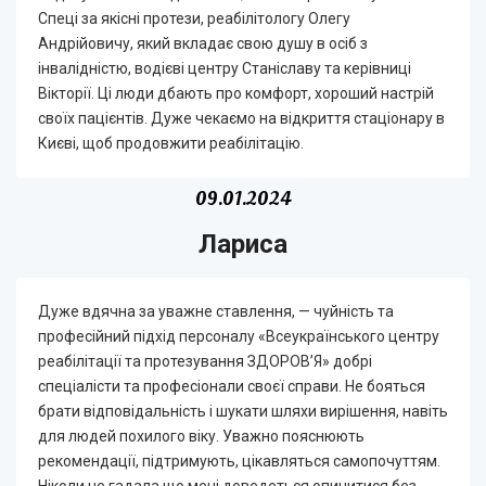
Спеці за якісні протези, реабілітологу Олегу
Андрійовичу, який вкладає свою душу в осіб з
інвалідністю, водієві центру Станіславу та керівниці
Вікторії. Ці люди дбають про комфорт, хороший настрій
своїх пацієнтів. Дуже чекаємо на відкриття стаціонару в
Києві, щоб продовжити реабілітацію.
09.01.2024
Лариса
Дуже вдячна за уважне ставлення, — чуйність та
професійний підхід персоналу
«Всеукраїнського центру
реабілітації та протезування ЗДОРОВ’Я» добрі
спеціалісти та професіонали своєї справи. Не бояться
брати відповідальність і шукати шляхи вирішення, навіть
для людей похилого віку. Уважно пояснюють
рекомендації, підтримують, цікавляться самопочуттям.
Ніколи не гадала що мені доведеться опинитися без