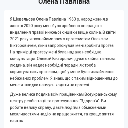
Олена Павлівна
Я Шевельова Олена Павлівна 1963 р. народження,в
жовтні 2020 року мені було зроблено операцію з
видалення правої нижньої кінцівки вище коліна. В квітні
2021 року я познайомилася з протезистом Олексієм
Вікторовичем, який запропонував мені зробити протез.
На примірці протезу мені була надана необхідна
консультація. Олексій Вікторович дуже охайна та ніжна
людина, він надає необхідні поради, як треба
користуватись протезом, щоб у мене було якнайменше
небажаних проблем.
Я знаю, що с таким відношенням до
мене я швидко навчусь ходити на протезі.
Дуже велика подяка всім працівникам Всеукраїнському
центру реабілітації та протезування “Здоров’я”.
Ви
робите велику справу, даєте людям з обмеженими
можливостями надію на краще життя, та краще життя
настає.