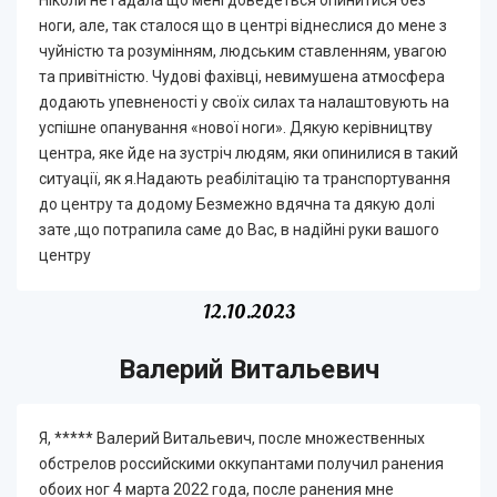
ноги, але
,
так
сталося
що в центрі віднеслися до мене з
чуйністю
та розумінням, людським ставленням, увагою
та привітністю. Чудові фахівці,
невимушена
атмосфера
додають
упевненості у своїх силах та налаштовують на
успішне опанування «нової ноги». Дякую керівництву
центра, яке йде на
зустріч
людям, яки опинилися в такий
ситуації, як я.Надають
реабілітацію
та транспортування
до центру та додому Безмежно вдячна та дякую долі
зате
,
що
потрапила саме до Вас, в надійні руки вашого
центру
12.10.2023
Валерий Витальевич
Я, ***** Валерий Витальевич, после множественных
обстрелов российскими оккупантами получил ранения
обоих ног 4 марта 2022 года, после ранения мне