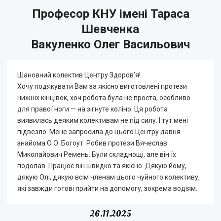
Професор КНУ імені Тараса
Шевченка
Вакуленко Олег Васильович
Шановний колектив Центру Здоров’я!
Хочу подякувати Вам за якісно виготовлені протези
нижніх кінцівок, хоч робота була не проста, особливо
для правої ноги — на зігнуте коліно. Ця робота
виявилась деяким колективам не під силу. І тут мені
підвезло. Мене запросила до цього Центру давня
знайома О О. Богоут. Робив протези Вячеслав
Миколайович Ремень. Були складнощі, але він їх
подолав. Працює він швидко та якісно. Дякую йому,
дякую Олі, дякую всім членам цього чуйного колективу,
які завжди готові прийти на допомогу, зокрема водіям.
26.11.2025