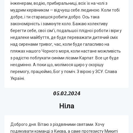
інженерам, водію, прибиральниці, всіх їх на чолі з
мудрим керівником — відчуєш себе людиною. Коли тобі
добре, і ти стараєшся робити добро. Ось така
закономірність і замкнуте коло. Бажаю колективу
берегти себе, свої сім’ї, подальшої плідної роботи і віри у
недалеке майбуття, де буде переважати дитячий сміх
над сиренами тривог, час, коли буде галасливо на
пляжах нашого Чорного моря, коли настане можливість
з радістю поблукати синіми лісами Карпат. Все це буде
неодмінно. А поки що, молімося щиро у скорішу
перемогу, працюймо, Бог у поміч. З вірою у ЗСУ. Слава
Україні.
05.02.2024
Ніла
Доброго дня. Вітаю з різдвяними святами. Хочу
подякувати команді з Києва, а саме протезисту Микиті