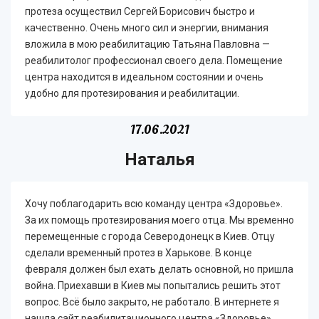
протеза осуществил Сергей Борисович быстро и
качественно. Очень много сил и энергии, внимания
вложила в мою реабилитацию Татьяна Павловна —
реабилитолог профессионал своего дела.
Помещение
центра находится в идеальном состоянии и очень
удобно для протезирования и реабилитации.
17.06.2021
Наталья
Хочу поблагодарить всю команду центра «Здоровье».
За их помощь протезирования моего отца. Мы временно
перемещенные с города Северодонецк в Киев. Отцу
сделали временный протез в Харькове. В конце
февраля должен был ехать делать основной, но пришла
война. Приехавши в Киев мы попытались решить этот
вопрос. Всё было закрыто, не работало. В интернете я
нашла сайт реабилитационного центра «Здоровье»,