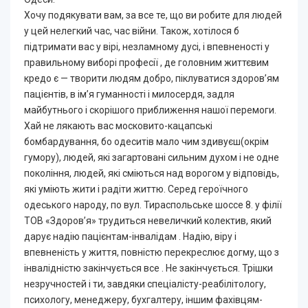
Хочу подякувати вам, за все те, що ви робите для людей
у цей нелегкий час, час війни. Також, хотілося б
підтримати вас у вірі, незламному дусі, і впевненості у
правильному виборі професії , де головним життєвим
кредо є — творити людям добро, піклуватися здоров’ям
пацієнтів, в ім’я гуманності і милосердя, задля
майбутнього і скорішого приближення нашої перемоги.
Хай не лякають вас московито-кацапські
бомбардування, бо одеситів мало чим здивуєш(окрім
гумору), людей, які загартовані сильним духом і не одне
покоління, людей, які сміються над ворогом у відповідь,
які уміють жити і радіти життю. Серед героїчного
одеського народу, по вул. Тираспольське шоссе 8. у філії
ТОВ «Здоров’я» трудиться невеличкий колектив, який
дарує надію пацієнтам-інвалідам . Надію, віру і
впевненість у життя, повністю перекреслює догму, що з
інвалідністю закінчується все . Не закінчується. Трішки
незручностей і ти, завдяки спеціалісту-реабілітологу,
психологу, менеджеру, бухгалтеру, іншим фахівцям-