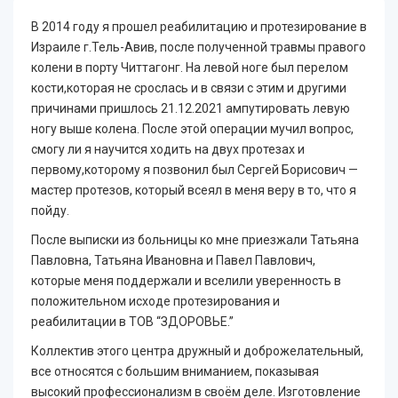
В 2014 году я прошел реабилитацию и протезирование в
Израиле г.Тель-Авив, после полученной травмы правого
колени в порту Читтагонг. На левой ноге был перелом
кости,которая не срослась и в связи с этим и другими
причинами пришлось 21.12.2021 ампутировать левую
ногу выше колена. После этой операции мучил вопрос,
смогу ли я научится ходить на двух протезах и
первому,которому я позвонил был Сергей Борисович —
мастер протезов, который всеял в меня веру в то, что я
пойду.
После выписки из больницы ко мне приезжали Татьяна
Павловна, Татьяна Ивановна и Павел Павлович,
которые меня поддержали и вселили уверенность в
положительном исходе протезирования и
реабилитации в ТОВ “ЗДОРОВЬЕ.”
Коллектив этого центра дружный и доброжелательный,
все относятся с большим вниманием, показывая
высокий профессионализм в своём деле. Изготовление