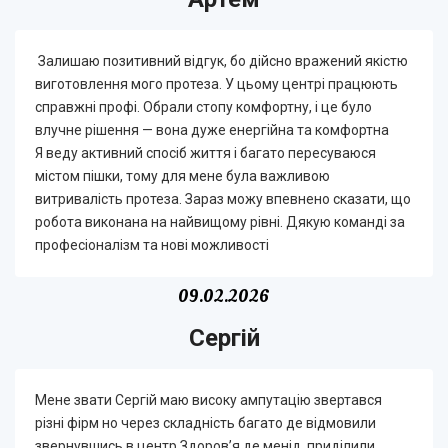
Залишаю позитивний відгук, бо дійсно вражений якістю
виготовлення мого протеза. У цьому центрі працюють
справжні профі. Обрали стопу комфортну, і це було
влучне рішення — вона дуже енергійна та комфортна
Я веду активний спосіб життя і багато пересуваюся
містом пішки, тому для мене була важливою
витривалість протеза. Зараз можу впевнено сказати, що
робота виконана на найвищому рівні. Дякую команді за
професіоналізм та нові можливості
09.02.2026
Сергій
Мене звати Сергій маю високу ампутацію звертався
різні фірм но через складність багато де відмовили
звернувшись в центр Здоров’я де менід приділили