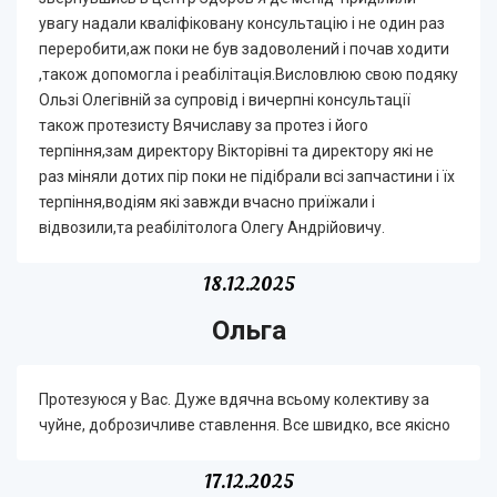
увагу надали кваліфіковану консультацію і не один раз
переробити,аж поки не був задоволений і почав ходити
,також допомогла і реабілітація.Висловлюю свою подяку
Ользі Олегівній за супровід і вичерпні консультації
також протезисту Вячиславу за протез і його
терпіння,зам директору Вікторівні та директору які не
раз міняли дотих пір поки не підібрали всі запчастини і їх
терпіння,водіям які завжди вчасно приїжали і
відвозили,та реабілітолога Олегу Андрійовичу.
18.12.2025
Ольга
Протезуюся у Вас. Дуже вдячна всьому колективу за
чуйне, доброзичливе ставлення. Все швидко, все якісно
17.12.2025