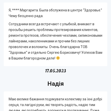
Я, **** Маргарита. Была обслужена в центре “Здоровье.”
Чему бесценно рада.
Сотрудники всегда встречают с улыбкой, вникают в
просьбы решить проблемы протезирования клиентов,
ремонта протезов, обеспечения чехлами, силиконовыми
лайнерами, наколенниками и прочим без лишних
проволочек и волокиты. Очень благодарна ТОВ
“Здоровье” и отдельно Сергею Борисовичу! Успехов Вам
в Вашем благородном деле!
17.05.2023
Надія
Маю велике бажання подякувати колективу за їхні добрі
серця, та лагідні руки, які творять радість, надію тим
людям, які потребують допомоги в протезуванні. Дуже