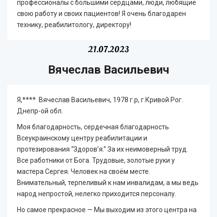
профессионалы с большими сердцами, люди, любящие
свою работу и своих пациентов! Я очень благодарен
технику, реабилитологу, директору!
21.07.2023
Вячеслав Васильевич
Я,**** Вячеслав Васильевич, 1978 г.р, г.Кривой Рог.
Днепр-ой обл.
Моя благодарность, сердечная благодарность
Всеукраинскому центру реабилитации и
протезирования “Здоров’я.” За их неимоверный труд.
Все работники от Бога. Трудовые, золотые руки у
мастера Сергея. Человек на своём месте.
Внимательный, терпеливый к нам инвалидам, а мы ведь
народ непростой, нелегко приходится персоналу.
Но самое прекрасное — Мы выходим из этого центра на