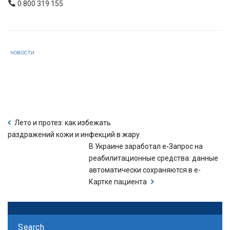
0 800 319 155
Category
новости
:
Лето и протез: как избежать
раздражений кожи и инфекций в жару
В Украине заработал е-Запрос на
реабилитационные средства: данные
автоматически сохраняются в е-
Картке пациента
Search