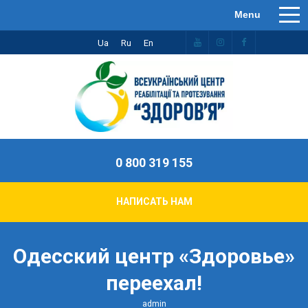
Ua
Ru
En
0 800 319 155
НАПИСАТЬ НАМ
Одесский центр «Здоровье»
переехал!
admin