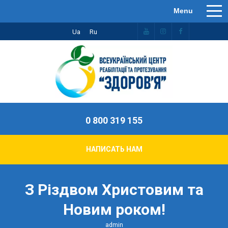
Ua
Ru
0 800 319 155
НАПИСАТЬ НАМ
З Різдвом Христовим та
Новим роком!
admin