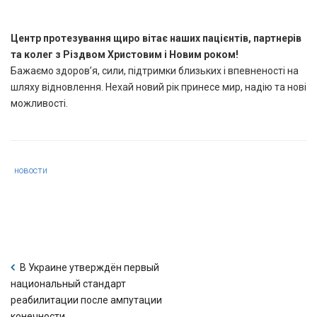
Центр протезування щиро вітає наших пацієнтів, партнерів
та колег з Різдвом Христовим і Новим роком!
Бажаємо здоров’я, сили, підтримки близьких і впевненості на
шляху відновлення. Нехай новий рік принесе мир, надію та нові
можливості.
Category
новости
:
В Украине утверждён первый
национальный стандарт
реабилитации после ампутации
конечности