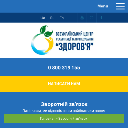
Ua
Ru
En
0 800 319 155
НАПИСАТИ НАМ
Зворотній зв'язок
Пишіть нам, ми відповімо вам найближчим часом
>
Головна
Зворотній зв’язок