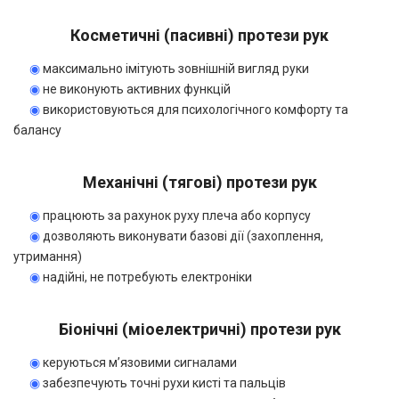
Косметичні (пасивні) протези рук
◉
максимально імітують зовнішній вигляд руки
◉
не виконують активних функцій
◉
використовуються для психологічного комфорту та
балансу
Механічні (тягові) протези рук
◉
працюють за рахунок руху плеча або корпусу
◉
дозволяють виконувати базові дії (захоплення,
утримання)
◉
надійні, не потребують електроніки
Біонічні (міоелектричні) протези рук
◉
керуються м’язовими сигналами
◉
забезпечують точні рухи кисті та пальців