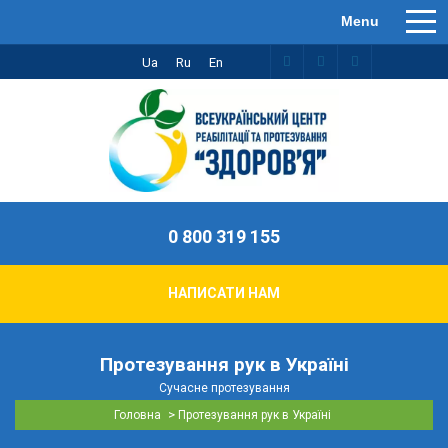
Ua
Ru
En
0 800 319 155
НАПИСАТИ НАМ
Протезування рук в Україні
Сучасне протезування
>
Головна
Протезування рук в Україні