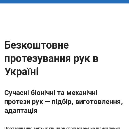
Безкоштовне
протезування рук в
Україні
Сучасні біонічні та механічні
протези рук — підбір, виготовлення,
адаптація
Протезування верхніх кінцівок
спрямоване на відновлення