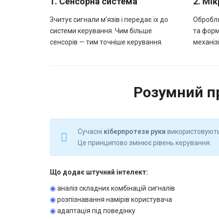
1. Сенсорна система
2. Мі
Зчитує сигнали м’язів і передає їх до
Обробля
системи керування. Чим більше
та форм
сенсорів — тим точніше керування.
механіз
Розумний пр
Сучасні
кіберпротези руки
використовують 
Це принципово змінює рівень керування.
Що додає штучний інтелект:
◉
аналіз складних комбінацій сигналів
◉
розпізнавання намірів користувача
◉
адаптація під поведінку