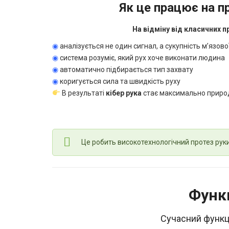
Як це працює на п
На відміну від класичних п
◉
аналізується не один сигнал, а сукупність м’язово
◉
система розуміє, який рух хоче виконати людина
◉
автоматично підбирається тип захвату
◉
коригується сила та швидкість руху
В результаті
кібер рука
стає максимально природ
Це робить високотехнологічний протез рук
Функц
Сучасний функц