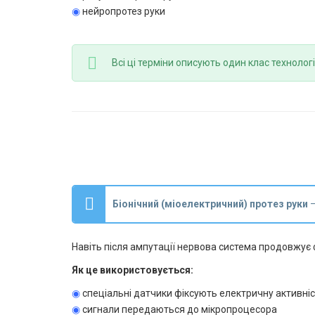
◉
нейропротез руки
Всі ці терміни описують один клас технолог
Біонічний (міоелектричний) протез руки
—
Навіть після ампутації нервова система продовжує ф
Як це використовується:
◉
спеціальні датчики фіксують електричну активніс
◉
сигнали передаються до мікропроцесора