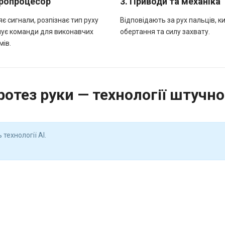
кропроцесор
3. Приводи та механіка
є сигнали, розпізнає тип руху
Відповідають за рух пальців, ки
ує команди для виконавчих
обертання та силу захвату.
мів.
отез руки — технології штучно
технології AI.