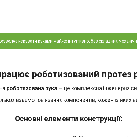
озволяє керувати рухами майже інтуїтивно, без складних механічн
працює роботизований протез 
на
роботизована рука
— це комплексна інженерна си
ількох взаємопов’язаних компонентів, кожен із яких 
Основні елементи конструкції: