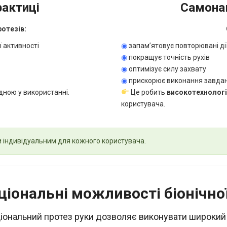
рактиці
Самонав
ротезів:
ї активності
◉
запам’ятовує повторювані ді
◉
покращує точність рухів
◉
оптимізує силу захвату
◉
прискорює виконання завда
ною у використанні.
Це робить
високотехнологі
користувача.
и індивідуальним для кожного користувача.
іональні можливості біонічно
іональний протез руки дозволяє виконувати широкий 