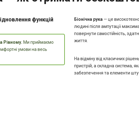
відновлення функцій
Біонічна рука
— це високотехно
людині після ампутації максима
повернути самостійність, здат
життя.
а Рівному.
Ми приймаємо
комфортні умови на весь
На відміну від класичних рішен
пристрій, а складна система, я
забезпечення та елементи штуч