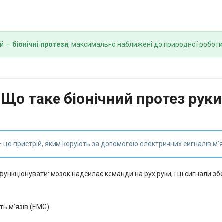
ій —
біонічні протези
, максимально наближені до природної роботи
Що таке біонічний протез руки
 це пристрій, яким керують за допомогою електричних сигналів м’
ункціонувати: мозок надсилає команди на рух руки, і ці сигнали збе
ть м’язів (EMG)