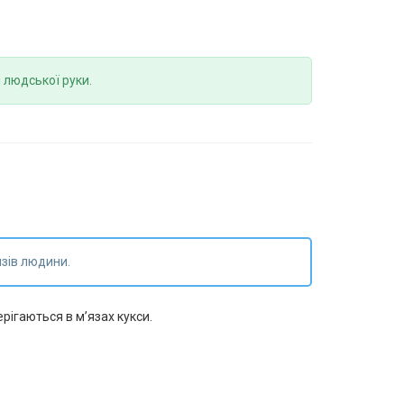
 людської руки.
язів людини.
рігаються в м’язах кукси.