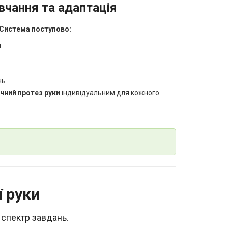
чання та адаптація
Система поступово:
ї
нь
чний протез руки
індивідуальним для кожного
ї руки
спектр завдань.