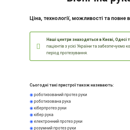
Ціна, технології, можливості та повне 
Наші центри знаходяться в Києві, Одесі т
пацієнтів з усієї України та забезпечуємо 
період протезування.
Сьогодні такі пристрої також називають:
◉
роботизований протез руки
◉
роботизована рука
◉
кіберпротез руки
◉
кібер рука
◉
електронний протез руки
◉
розумний протез руки