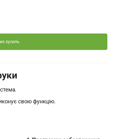
их зусиль.
руки
стема.
виконує свою функцію.