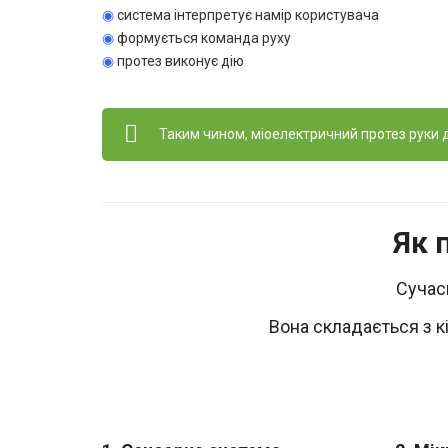
◉
система інтерпретує намір користувача
◉
формується команда руху
◉
протез виконує дію
Таким чином, міоелектричний протез руки д
Як 
Сучас
Вона складається з к