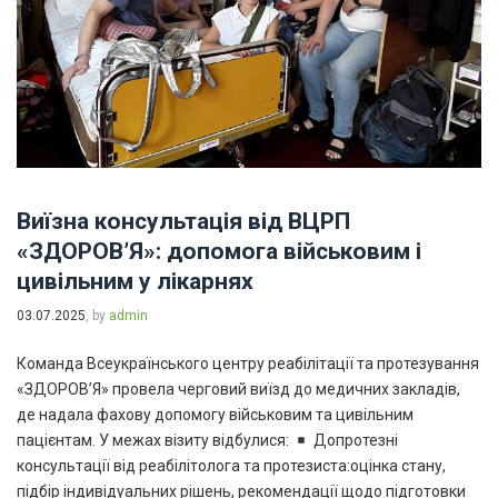
Виїзна консультація від ВЦРП
«ЗДОРОВʼЯ»: допомога військовим і
цивільним у лікарнях
03.07.2025
, by
admin
Команда Всеукраїнського центру реабілітації та протезування
«ЗДОРОВʼЯ» провела черговий виїзд до медичних закладів,
де надала фахову допомогу військовим та цивільним
пацієнтам. У межах візиту відбулися:
Допротезні
консультації від реабілітолога та протезиста:оцінка стану,
підбір індивідуальних рішень, рекомендації щодо підготовки