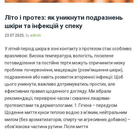
Літо і протез: як уникнути подразнень
шкіри та інфекцій у спеку
23.07.2025
, by
admin
У літній період шкіра в зоні контакту з протезом стає особливо
вразливою. Висока температура, вологість, посилене
потовиділення та постійне тертя можуть спричинити низку
проблем: почервоніння, мацерацію (розм’якшення шкіри),
подразнення або навіть розвиток вторинної інфекції. Щоб
цього уникнути, важливо дотримуватись простих, але
ефективних правил щоденного догляду. Ми зібрали
рекомендації, перевірені часом і схвалені лікарями-
протезистами та дерматологами. 1. Гігієна – передусім
Щоденне миття кукси теплою водою з м’яким, нейтральним
милом (без ароматизаторів, спирту чи агресивних добавок) –
обов’язкова частина рутини. Після миття