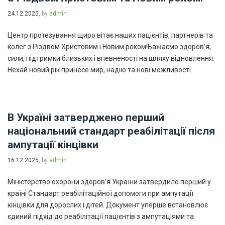
24.12.2025
, by
admin
Центр протезування щиро вітає наших пацієнтів, партнерів та
колег з Різдвом Христовим і Новим роком!Бажаємо здоров’я,
сили, підтримки близьких і впевненості на шляху відновлення.
Нехай новий рік принесе мир, надію та нові можливості.
В Україні затверджено перший
національний стандарт реабілітації після
ампутації кінцівки
16.12.2025
, by
admin
Міністерство охорони здоров’я України затвердило перший у
країні Стандарт реабілітаційної допомоги при ампутації
кінцівки для дорослих і дітей. Документ уперше встановлює
єдиний підхід до реабілітації пацієнтів з ампутаціями та