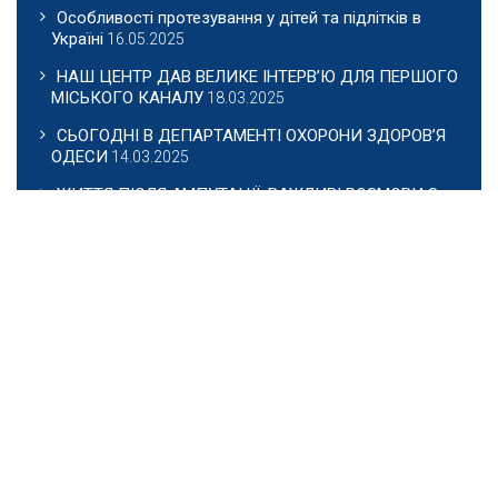
Особливості протезування у дітей та підлітків в
Україні
16.05.2025
НАШ ЦЕНТР ДАВ ВЕЛИКЕ ІНТЕРВ’Ю ДЛЯ ПЕРШОГО
МІСЬКОГО КАНАЛУ
18.03.2025
СЬОГОДНІ В ДЕПАРТАМЕНТІ ОХОРОНИ ЗДОРОВ’Я
ОДЕСИ
14.03.2025
ЖИТТЯ ПІСЛЯ АМПУТАЦІЇ: ВАЖЛИВІ РОЗМОВИ З
МОЛОДДЮ
13.03.2025
Сьогодні Міжнародний день людей з інвалідністю
04.12.2024