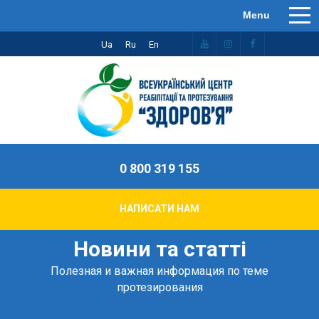
Ua
Ru
En
0 800 319 155
НАПИСАТИ НАМ
Новини та статті
Полезная и важная информация по теме
протезирования